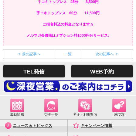
手コキトップレス 45分 8,500円
手コキトップレス 60分 11,500円
ご指名料込の料金となります☆
メルマガ会員様はオプション料1000円分サービス♪
< 前の記事へ
一覧
次の記事へ >
TEL発信
WEB予約
出勤情報
女性一覧
遊び方
料金・利用案内
ニュース＆トピックス
キャンペーン情報